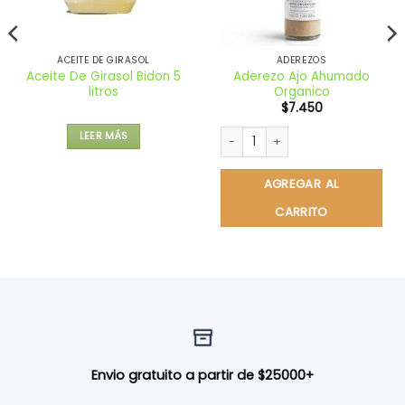
ACEITE DE GIRASOL
ADEREZOS
Aceite De Girasol Bidon 5
Aderezo Ajo Ahumado
litros
Organico
$
7.450
Aderezo Ajo Ahumado Organico
LEER MÁS
AGREGAR AL
CARRITO
Envio gratuito a partir de $25000+