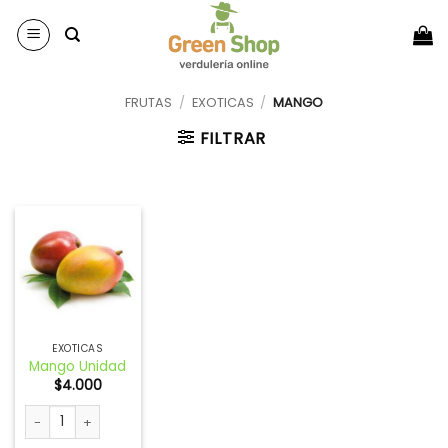
Saltar
al
contenido
FRUTAS
/
EXOTICAS
/
MANGO
FILTRAR
EXOTICAS
Mango Unidad
$
4.000
Mango Unidad cantidad