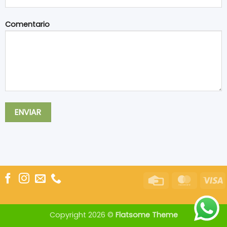
Comentario
Credit
Master
V
Card
Copyright 2026 ©
Flatsome Theme