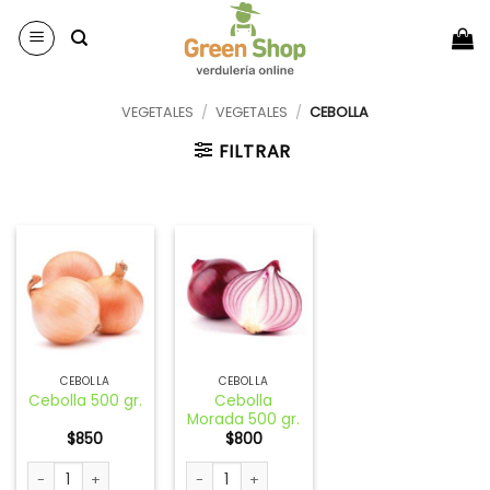
Saltar
al
contenido
VEGETALES
/
VEGETALES
/
CEBOLLA
FILTRAR
CEBOLLA
CEBOLLA
Cebolla
Cebolla 500 gr.
Morada 500 gr.
$
850
$
800
Cebolla 500 gr. cantidad
Cebolla Morada 500 gr. cantidad