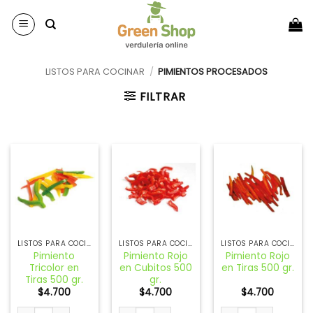
Saltar
al
contenido
LISTOS PARA COCINAR
/
PIMIENTOS PROCESADOS
FILTRAR
LISTOS PARA COCINAR
LISTOS PARA COCINAR
LISTOS PARA COCINAR
Pimiento
Pimiento Rojo
Pimiento Rojo
Tricolor en
en Cubitos 500
en Tiras 500 gr.
Tiras 500 gr.
gr.
$
4.700
$
4.700
$
4.700
Pimiento Tricolor en Tiras 500 gr. cantidad
Pimiento Rojo en Cubitos 500 gr. cantidad
Pimiento Rojo en Tira